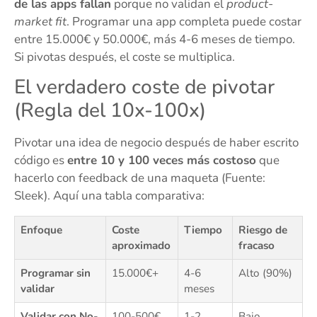
de las apps fallan
porque no validan el
product-
market fit
. Programar una app completa puede costar
entre 15.000€ y 50.000€, más 4-6 meses de tiempo.
Si pivotas después, el coste se multiplica.
El verdadero coste de pivotar
(Regla del 10x-100x)
Pivotar una idea de negocio después de haber escrito
código es
entre 10 y 100 veces más costoso
que
hacerlo con feedback de una maqueta (Fuente:
Sleek). Aquí una tabla comparativa:
Enfoque
Coste
Tiempo
Riesgo de
aproximado
fracaso
Programar sin
15.000€+
4-6
Alto (90%)
validar
meses
Validar con No-
100-500€
1-2
Bajo